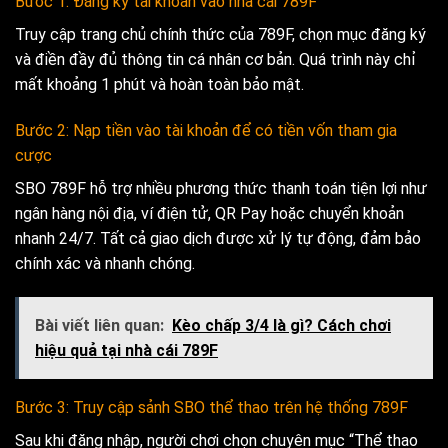
Bước 1: Đăng ký tài khoản vào nhà cái 789F
Truy cập trang chủ chính thức của 789F, chọn mục đăng ký
và điền đầy đủ thông tin cá nhân cơ bản. Quá trình này chỉ
mất khoảng 1 phút và hoàn toàn bảo mật.
Bước 2: Nạp tiền vào tài khoản để có tiền vốn tham gia
cược
SBO 789F hỗ trợ nhiều phương thức thanh toán tiện lợi như
ngân hàng nội địa, ví điện tử, QR Pay hoặc chuyển khoản
nhanh 24/7. Tất cả giao dịch được xử lý tự động, đảm bảo
chính xác và nhanh chóng.
Bài viết liên quan:
Kèo chấp 3/4 là gì? Cách chơi
hiệu quả tại nhà cái 789F
Bước 3: Truy cập sảnh SBO thể thao trên hệ thống 789F
Sau khi đăng nhập, người chơi chọn chuyên mục “Thể thao