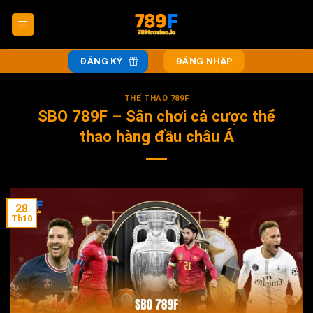
Bỏ
qua
nội
dung
ĐĂNG KÝ
ĐĂNG NHẬP
THỂ THAO 789F
SBO 789F – Sân chơi cá cược thể
thao hàng đầu châu Á
28
Th10