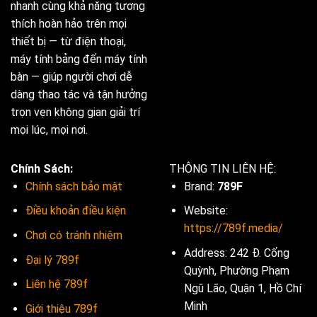
nhanh cùng khả năng tương
thích hoàn hảo trên mọi
thiết bị — từ điện thoại,
máy tính bảng đến máy tính
bàn — giúp người chơi dễ
dàng thao tác và tận hưởng
trọn vẹn không gian giải trí
mọi lúc, mọi nơi.
Chính Sách:
THÔNG TIN LIÊN HỆ:
Chính sách bảo mật
Brand:
789F
Điều khoản điều kiện
Website:
https://789f.media/
Chơi có tránh nhiệm
Address: 242 Đ. Cống
Đại lý 789f
Quỳnh, Phường Phạm
Liên hệ 789f
Ngũ Lão, Quận 1, Hồ Chí
Minh
Giới thiệu 789f