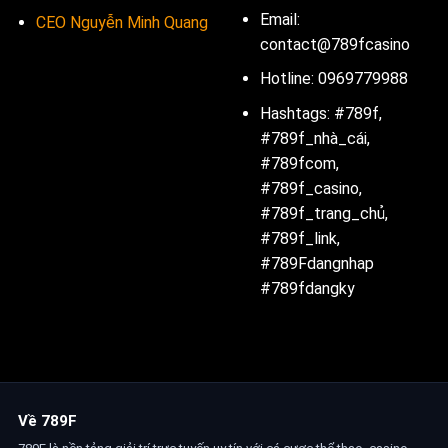
Email:
CEO Nguyễn Minh Quang
contact@789fcasino
Hotline: 0969779988
Hashtags: #789f,
#789f_nhà_cái,
#789fcom,
#789f_casino,
#789f_trang_chủ,
#789f_link,
#789Fdangnhap
#789fdangky
Về 789F