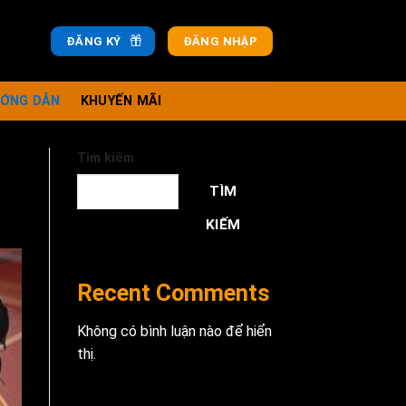
ĐĂNG KÝ
ĐĂNG NHẬP
ỚNG DẪN
KHUYẾN MÃI
Tìm kiếm
TÌM
KIẾM
Recent Comments
Không có bình luận nào để hiển
thị.