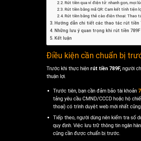
Rút tiền qua ví điện tử: nhanh gọn, mọi lú
Rút tiền bằng mã QR: Cam kết tính tiện lợ
Rút tiền bằng thẻ cào điện thoại: Thao t
Hướng dẫn chi tiết các thao tác rút tiề
Những lưu ý quan trọng khi rút tiền 789
Kết luận
Điều kiện cần chuẩn bị trướ
Trước khi thực hiện
rút tiền 789F,
người chơ
thuận lợi.
Trước tiên, bạn cần đảm bảo tài khoản
7
tảng yêu cầu CMND/CCCD hoặc hộ chiếu. K
thoại) có trình duyệt web mới nhất cũng 
Tiếp theo, người dùng nên kiểm tra số d
quy định. Việc lưu trữ thông tin ngân h
cũng cần được chuẩn bị trước.