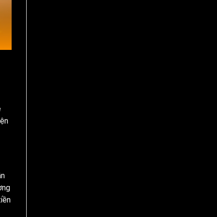
ệ
iện
ần
ơng
tiền