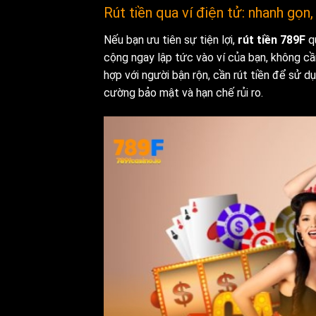
Rút tiền qua ví điện tử: nhanh gọn,
Nếu bạn ưu tiên sự tiện lợi,
rút tiền 789F
qu
cộng ngay lập tức vào ví của bạn, không cầ
hợp với người bận rộn, cần rút tiền để sử dụ
cường bảo mật và hạn chế rủi ro.