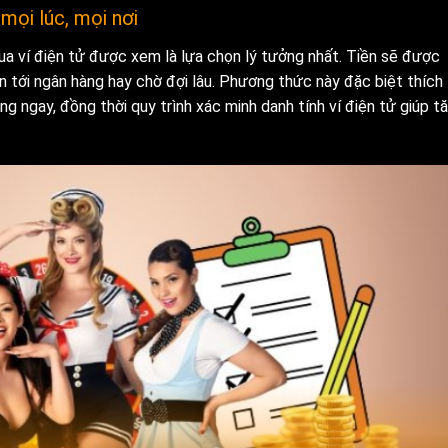
 mọi lúc, mọi nơi
a ví điện tử được xem là lựa chọn lý tưởng nhất. Tiền sẽ được
n tới ngân hàng hay chờ đợi lâu. Phương thức này đặc biệt thích
ng ngay, đồng thời quy trình xác minh danh tính ví điện tử giúp t