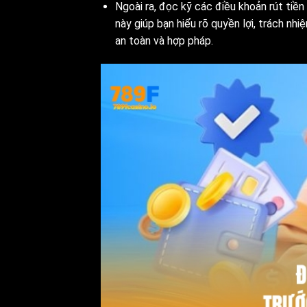
Ngoài ra, đọc kỹ các điều khoản rút tiề
này giúp bạn hiểu rõ quyền lợi, trách nhi
an toàn và hợp pháp.