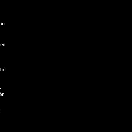
ước
tên
h
 tất
,
iền
ể