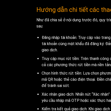
Hướng dẫn chi tiết các tha
Như đã chia sẻ ở nội dung trước đó, quy trì
sau:
Đăng nhập tài khoản: Truy cập vào tran
tài khoản cùng mật khẩu đã đăng ký. Đảm
giao dịch.
Truy cập mục rút tiền: Trên thanh công cụ
cả các phương thức rút tiền mà nền tảng
Chọn hình thức rút tiền: Lựa chọn phươn
mã QR hoặc thẻ cào điện thoại. Điền chín
để tránh sai sót.
Xác nhận giao dịch: Nhấn nút “Xác nhận”
yêu cầu nhập mã OTP hoặc xác thực hai
Kiểm tra kết quả giao dịch: Khi giao dịch