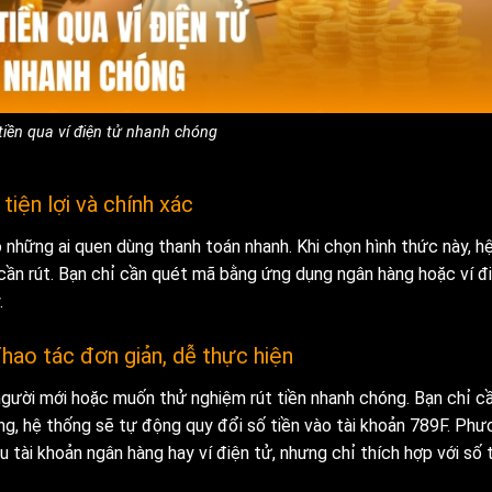
tiền qua ví điện tử nhanh chóng
tiện lợi và chính xác
o những ai quen dùng thanh toán nhanh. Khi chọn hình thức này, h
cần rút. Bạn chỉ cần quét mã bằng ứng dụng ngân hàng hoặc ví đ
.
Thao tác đơn giản, dễ thực hiện
người mới hoặc muốn thử nghiệm rút tiền nhanh chóng. Bạn chỉ c
ng, hệ thống sẽ tự động quy đổi số tiền vào tài khoản 789F. Phư
u tài khoản ngân hàng hay ví điện tử, nhưng chỉ thích hợp với số 