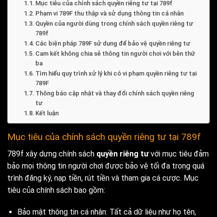
Mục tiêu của chính sách quyền riêng tư tại 789f
Phạm vi 789F thu thập và sử dụng thông tin cá nhân
Quyền của người dùng trong chính sách quyền riêng tư
789f
Các biện pháp 789F sử dụng để bảo vệ quyền riêng tư
Cam kết không chia sẻ thông tin người chơi với bên thứ
ba
Tìm hiểu quy trình xử lý khi có vi phạm quyền riêng tư tại
789F
Thông báo cập nhật và thay đổi chính sách quyền riêng
tư
Kết luận
Mục tiêu của chính sách quyền riêng tư tại 789f
789f xây dựng chính sách
quyền riêng tư
với mục tiêu đảm
bảo mọi thông tin người chơi được bảo vệ tối đa trong quá
trình đăng ký, nạp tiền, rút tiền và tham gia cá cược. Mục
tiêu của chính sách bao gồm:
Bảo mật thông tin cá nhân: Tất cả dữ liệu như họ tên,