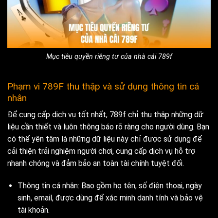
Mục tiêu quyền riêng tư của nhà cái 789f
Phạm vi 789F thu thập và sử dụng thông tin cá
nhân
Để cung cấp dịch vụ tốt nhất, 789f chỉ thu thập những dữ
liệu cần thiết và luôn thông báo rõ ràng cho người dùng. Bạn
có thể yên tâm là những dữ liệu này chỉ được sử dụng để
cải thiện trải nghiệm người chơi, cung cấp dịch vụ hỗ trợ
nhanh chóng và đảm bảo an toàn tài chính tuyệt đối.
Thông tin cá nhân: Bao gồm họ tên, số điện thoại, ngày
sinh, email, được dùng để xác minh danh tính và bảo vệ
tài khoản.