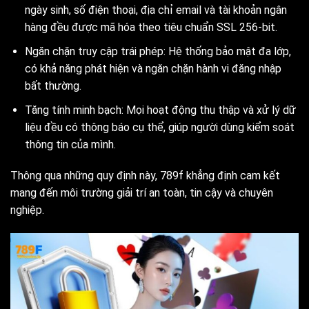
ngày sinh, số điện thoại, địa chỉ email và tài khoản ngân
hàng đều được mã hóa theo tiêu chuẩn SSL 256-bit.
Ngăn chặn truy cập trái phép: Hệ thống bảo mật đa lớp,
có khả năng phát hiện và ngăn chặn hành vi đăng nhập
bất thường.
Tăng tính minh bạch: Mọi hoạt động thu thập và xử lý dữ
liệu đều có thông báo cụ thể, giúp người dùng kiểm soát
thông tin của mình.
Thông qua những quy định này, 789f khẳng định cam kết
mang đến môi trường giải trí an toàn, tin cậy và chuyên
nghiệp.