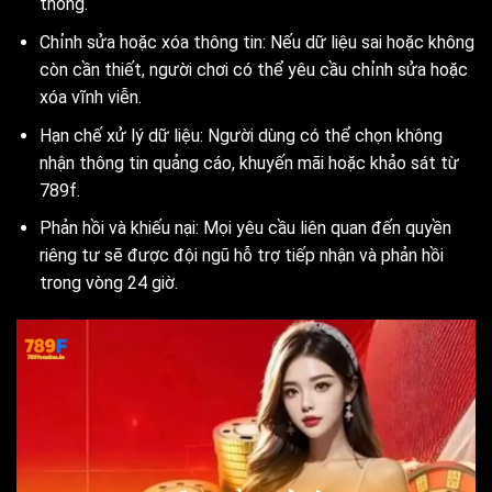
thống.
Chỉnh sửa hoặc xóa thông tin: Nếu dữ liệu sai hoặc không
còn cần thiết, người chơi có thể yêu cầu chỉnh sửa hoặc
xóa vĩnh viễn.
Hạn chế xử lý dữ liệu: Người dùng có thể chọn không
nhận thông tin quảng cáo, khuyến mãi hoặc khảo sát từ
789f.
Phản hồi và khiếu nại: Mọi yêu cầu liên quan đến quyền
riêng tư sẽ được đội ngũ hỗ trợ tiếp nhận và phản hồi
trong vòng 24 giờ.