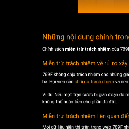
Những nội dung chính tron
Chính sách
miễn trừ trách nhiệm
của 789F
Miễn trừ trách nhiệm về rủi ro xảy
789F không chịu trách nhiệm cho những gián
ba. Hội viên cần
chơi có trách nhiệm
và nên 
Ví dụ: Nếu một trận cược bị gián đoạn do m
không thể hoàn tiền cho phần đã đặt.
Miễn trừ trách nhiệm liên quan đến
Mọi dữ liệu hiển thị trên trang web 789F n