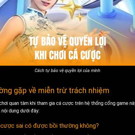
Cách tự bảo vệ quyền lợi của mình
ờng gặp về miễn trừ trách nhiệm
 chơi quan tâm khi tham gia cá cược trên hệ thống cổng game n
a nội dung dưới đây:
ả cược sai có được bồi thường không?