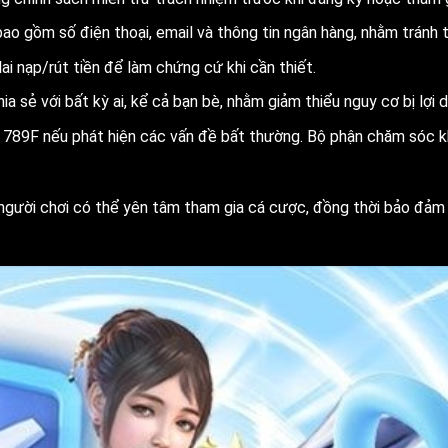
bao gồm số điện thoại, email và thông tin ngân hàng, nhằm tránh tr
lai nạp/rút tiền để làm chứng cứ khi cần thiết.
a sẻ với bất kỳ ai, kể cả bạn bè, nhằm giảm thiểu nguy cơ bị lợi 
a 789F nếu phát hiện các vấn đề bất thường. Bộ phận chăm sóc kh
người chơi có thể yên tâm tham gia cá cược, đồng thời bảo đảm