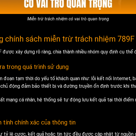
Miễn trừ trách nhiệm có vai trò quan trọng
g chính sách miễn trừ trách nhiệm 789F
 được xây dựng rõ ràng, chia thành nhiều nhóm quy định cụ thể
 ra trong quá trình sử dụng
 đoạn tạm thời do yếu tố khách quan như: lỗi kết nối Internet, b
chủ động đảm bảo thiết bị và đường truyền ổn định trước khi th
ất mạng cá nhân, hệ thống sẽ tự động lưu kết quả tại thời điểm 
 tính chính xác của thông tin
hư tỷ lệ cược, kết quả hoặc tin tức đều được cập nhật từ nguồn đ