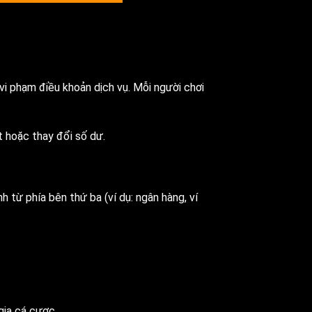
vi phạm điều khoản dịch vụ. Mỗi người chơi
t hoặc thay đổi số dư.
 từ phía bên thứ ba (ví dụ: ngân hàng, ví
gia cá cược.