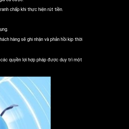
anh chấp khi thực hiện rút tiền.
dụng.
ách hàng sẽ ghi nhận và phản hồi kịp thời
 các quyền lợi hợp pháp được duy trì một