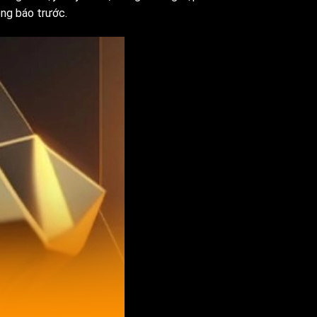
ông báo trước.