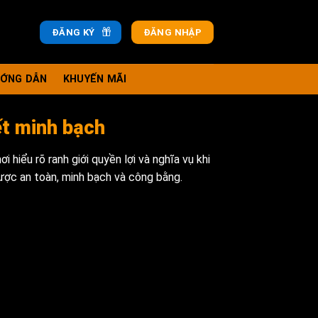
ĐĂNG KÝ
ĐĂNG NHẬP
ỚNG DẪN
KHUYẾN MÃI
ết minh bạch
ơi hiểu rõ ranh giới quyền lợi và nghĩa vụ khi
cược an toàn, minh bạch và công bằng.