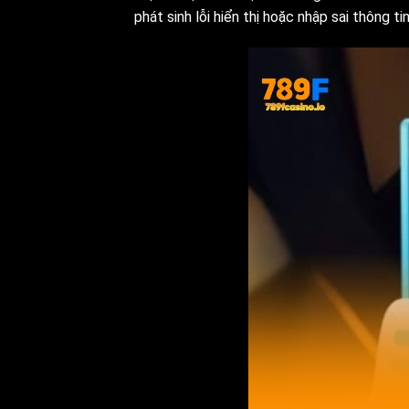
phát sinh lỗi hiển thị hoặc nhập sai thông 