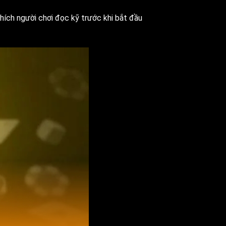
khích người chơi đọc kỹ trước khi bắt đầu