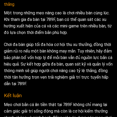
thắng
Một trong những mẹo nâng cao là chơi nhiều bàn cùng lúc.
Khi tham gia đa bàn tại 789F, bạn có thể quan sát các xu
hướng xuất hiện của cá và các mini-game trên nhiều bàn, từ
đó lựa chọn thời điểm bắn phù hợp.
Chơi đa bàn giúp tối đa hóa cơ hội thu xu thưởng, đồng thời
giảm rủi ro nếu một bàn không may mắn. Tuy nhiên, hãy đảm
bảo phân bổ vốn hợp lý để mỗi bàn vẫn đủ nguồn lực bắn cá
hiệu quả. Sự kết hợp giữa đa bàn, quan sát kỹ và quản lý vốn
thông minh sẽ giúp người chơi nâng cao tỷ lệ thắng, đồng
thời tận hưởng trọn vẹn trải nghiệm giải trí trực tuyến hấp
dẫn tại 789F.
Kết luận
Mẹo chơi bắn cá ăn tiền thật tại 789F không chỉ mang lại
cảm giác giải trí sống động mà còn là cơ hội kiếm thưởng