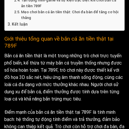
Tận dụng mini-game và sự kiện đặc biệt khi chơi bắn cá
ăn tiền 789F
Mẹo chơi bắn cá ăn tiền thật: Chơi đa bàn để tăng cơ hội
thắng
Kết luận
Giới thiệu tổng quan về bắn cá ăn tiền thật tại
789F
Bắn cá ăn tiền thật là một trong những trò chơi trực tuyến
phổ biến, kế thừa từ máy bắn cá truyền thống nhưng được
số hóa hoàn toàn. Tại 789F, trò chơi này được thiết kế với
đồ họa 3D sắc nét, hiệu ứng âm thanh sống động, cùng các
loài cá đa dạng với mức thưởng khác nhau. Người chơi sử
dụng xu để bắn cá, điểm thưởng được tính dựa trên từng
loại cá và khả năng bắn trúng mục tiêu.
Điểm mạnh của bắn cá ăn tiền thật tại 789F là tính minh
bạch: hệ thống tự động tính điểm và trả thưởng, đảm bảo
không can thiệp kết quả. Trò chơi còn hỗ trợ chơi đa bàn, đa