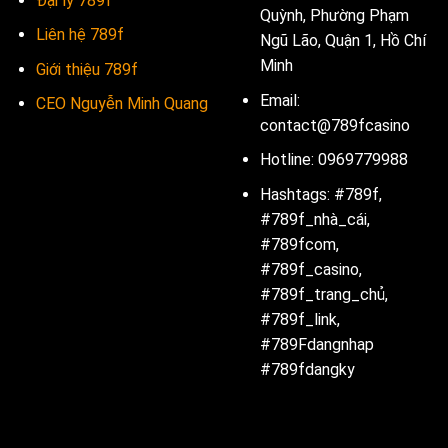
Đại lý 789f
Quỳnh, Phường Phạm
Liên hệ 789f
Ngũ Lão, Quận 1, Hồ Chí
Minh
Giới thiệu 789f
Email:
CEO Nguyễn Minh Quang
contact@789fcasino
Hotline: 0969779988
Hashtags: #789f,
#789f_nhà_cái,
#789fcom,
#789f_casino,
#789f_trang_chủ,
#789f_link,
#789Fdangnhap
#789fdangky