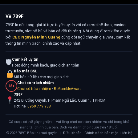
Về 789F
789F là nền tảng giải trí trực tuyến uy tín với cá cược thể thao, casino
trực tuyến, slot nổ hũ và bắn cá đổi thưởng. Nội dung được kiểm duyệt
bởi
CEO Nguyễn Minh Quang
cùng đội ngũ chuyên gia 789F, cam kết
thông tin minh bạch, chính xác và cập nhật.
Cam kết uy tín
🛡
Hoạt động minh bạch, giao dịch an toàn
Bảo mật SSL
Mã hóa dữ liệu cho mọi giao dịch
Chơi có trách nhiệm
18+
Chơi có trách nhiệm
·
BeGambleAware
789F
242 Đ. Cống Quỳnh, P. Phạm Ngũ Lão, Quận 1, TP.HCM
Hotline:
0969 779 988
Cá cược có thể gây nghiện – vui lòng chơi có trách nhiệm và chỉ trong khả
năng tài chính của bạn. Dịch vụ dành cho người trên 18 tuổi.
© 2026 789F. Bảo lưu mọi quyền. |
Điều khoản
·
Chính sách bảo mật
·
Liên hệ