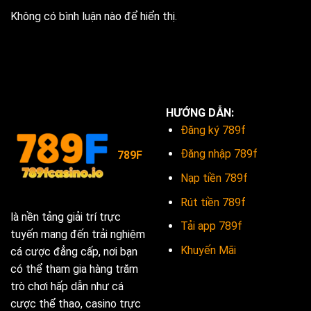
Không có bình luận nào để hiển thị.
HƯỚNG DẪN:
Đăng ký 789f
Đăng nhập 789f
789F
Nạp tiền 789f
Rút tiền 789f
là nền tảng giải trí trực
Tải app 789f
tuyến mang đến trải nghiệm
Khuyến Mãi
cá cược đẳng cấp, nơi bạn
có thể tham gia hàng trăm
trò chơi hấp dẫn như cá
cược thể thao, casino trực