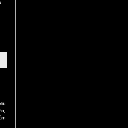
o
n
phù
àn,
iảm