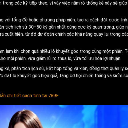
 trong các kỳ tiếp theo, vì vậy việc nắm rõ thống kê này sẽ giúp
ng với tổng đề hoặc phương pháp xiên, tạo ra cách đặt cược linh
hân tích lịch sử 30–50 kỳ gần nhất cũng cực kỳ quan trọng, giúp 
a xuất hiện, từ đó dự đoán chính xác khả năng quay lại trong cá
am lam khi chọn quá nhiều lô khuyết góc trong cùng một phiên. T
o mỗi phiên, vừa giảm rủi ro thua lỗ, vừa tối ưu hóa lợi nhuận.
g kê, phân tích lịch sử, kết hợp tổng và xiên, đồng thời quản lý s
c đặt lô khuyết góc hiệu quả, tăng cơ hội chiến thắng và kiểm s
ẫn chi tiết cách tính tại 789F