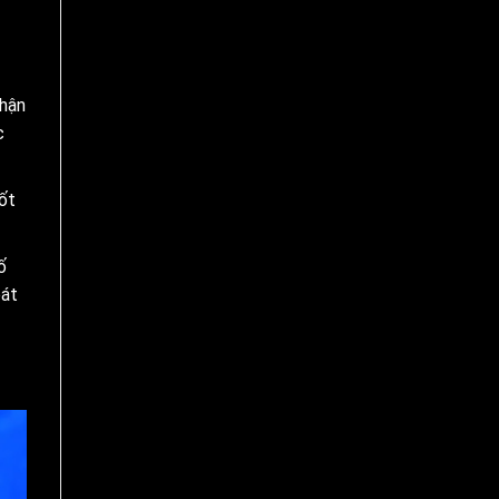
nhận
c
ốt
ố
oát