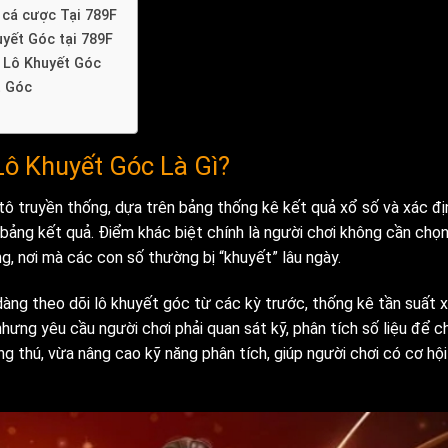
 cá cược Tại 789F
yết Góc tại 789F
i Lô Khuyết Góc
t Góc
 Lô Khuyết Góc Là Gì?
tô truyền thống, dựa trên bảng thống kê kết quả xổ số và xác đị
a bảng kết quả. Điểm khác biệt chính là người chơi không cần chọ
g, nơi mà các con số thường bị “khuyết” lâu ngày.
dàng theo dõi lô khuyết góc từ các kỳ trước, thống kê tần suất 
nhưng yêu cầu người chơi phải quan sát kỹ, phân tích số liệu để c
g thú, vừa nâng cao kỹ năng phân tích, giúp người chơi có cơ hội