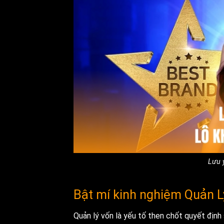
Lưu ý
Bật mí kinh nghiệm Quản L
Quản lý vốn là yếu tố then chốt quyết định 