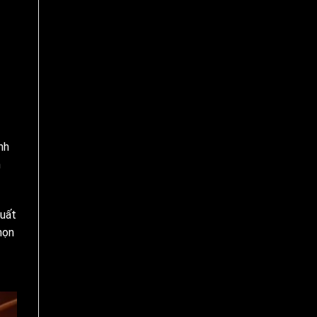
nh
n
xuất
họn