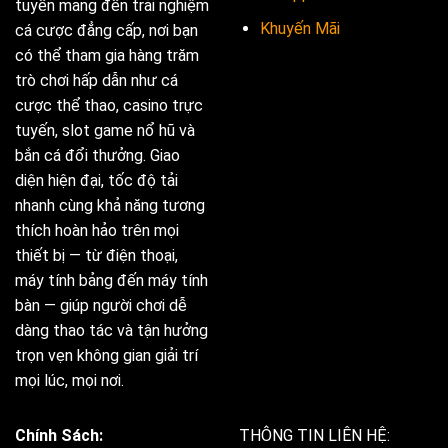
tuyến mang đến trải nghiệm
Khuyến Mãi
cá cược đẳng cấp, nơi bạn
có thể tham gia hàng trăm
trò chơi hấp dẫn như cá
cược thể thao, casino trực
tuyến, slot game nổ hũ và
bắn cá đổi thưởng. Giao
diện hiện đại, tốc độ tải
nhanh cùng khả năng tương
thích hoàn hảo trên mọi
thiết bị — từ điện thoại,
máy tính bảng đến máy tính
bàn — giúp người chơi dễ
dàng thao tác và tận hưởng
trọn vẹn không gian giải trí
mọi lúc, mọi nơi.
Chính Sách:
THÔNG TIN LIÊN HỆ: