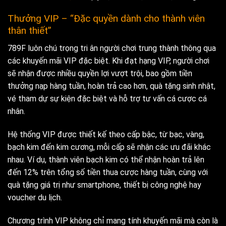
Thưởng VIP – “Đặc quyền dành cho thành viên
thân thiết”
789F luôn chú trọng tri ân người chơi trung thành thông qua
các khuyến mãi VIP đặc biệt. Khi đạt hạng VIP, người chơi
sẽ nhận được nhiều quyền lợi vượt trội, bao gồm tiền
thưởng nạp hàng tuần, hoàn trả cao hơn, quà tặng sinh nhật,
vé tham dự sự kiện đặc biệt và hỗ trợ tư vấn cá cược cá
nhân.
Hệ thống VIP được thiết kế theo cấp bậc, từ bạc, vàng,
bạch kim đến kim cương, mỗi cấp sẽ nhận các ưu đãi khác
nhau. Ví dụ, thành viên bạch kim có thể nhận hoàn trả lên
đến 12% trên tổng số tiền thua cược hàng tuần, cùng với
quà tặng giá trị như smartphone, thiết bị công nghệ hay
voucher du lịch.
Chương trình VIP không chỉ mang tính khuyến mãi mà còn là