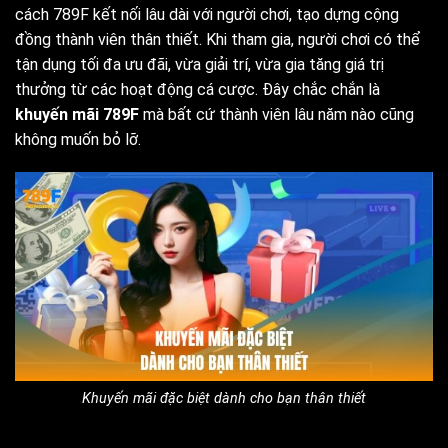
cách 789F kết nối lâu dài với người chơi, tạo dựng cộng
đồng thành viên thân thiết. Khi tham gia, người chơi có thể
tận dụng tối đa ưu đãi, vừa giải trí, vừa gia tăng giá trị
thưởng từ các hoạt động cá cược. Đây chắc chắn là
khuyến mãi 789F
mà bất cứ thành viên lâu năm nào cũng
không muốn bỏ lỡ.
Khuyến mãi đặc biệt dành cho bạn thân thiết