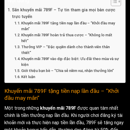
Nội dung
Săn khuyến mãi 789F – Tự tin tham gia mọi bàn cược
trực tuyến
Khuyến mãi 789F tặng tiền nạp lần đầu – “Khởi đầu may
mắn”
Khuyến mãi 789F hoàn trả thua cược – “Không lo mất
hết”
Thưởng VIP – “Đặc quyền dành cho thành viên thân
thiết”
Khuyến mãi 789F vào dịp đặc biệt: Ưu đãi theo mùa và sự
kiện
Giới thiệu bạn bè – “Chia sẻ niềm vui, nhận thưởng lớn”
Kết luận
Khuyến mãi 789F tặng tiền nạp lần đầu – “Khởi
đầu may mắn”
Một trong những
khuyến mãi 789F
được quan tâm nhất
chính là tiền thưởng nạp lần đầu. Khi người chơi đăng ký tài
khoản mới và thực hiện nạp tiền lần đầu, 789F sẽ tặng ngay
một khoản bonus hấp dẫn, thường dao động từ 50% đến