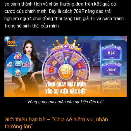
so sánh thành tích và nhận thưởng dựa trên kết quả cá
cược của chính mình. Đây là cách 789F nâng cao trải
nghiệm người chơi đồng thời tăng tính giải trí và cạnh tranh
trong hệ sinh thái của mình.
Vòng quay may mắn vào sự kiện đặc biệt
Giới thiệu bạn bè – “Chia sẻ niềm vui, nhận
thưởng lớn”