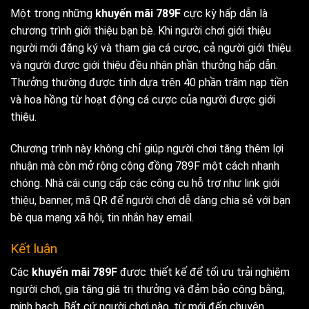
Một trong những
khuyến mãi 789F
cực kỳ hấp dẫn là
chương trình giới thiệu bạn bè. Khi người chơi giới thiệu
người mới đăng ký và tham gia cá cược, cả người giới thiệu
và người được giới thiệu đều nhận phần thưởng hấp dẫn.
Thưởng thường được tính dựa trên 40 phần trăm nạp tiền
và hoa hồng từ hoạt động cá cược của người được giới
thiệu.
Chương trình này không chỉ giúp người chơi tăng thêm lợi
nhuận mà còn mở rộng cộng đồng 789F một cách nhanh
chóng. Nhà cái cung cấp các công cụ hỗ trợ như link giới
thiệu, banner, mã QR để người chơi dễ dàng chia sẻ với bạn
bè qua mạng xã hội, tin nhắn hay email.
Kết luận
Các
khuyến mãi 789F
được thiết kế để tối ưu trải nghiệm
người chơi, gia tăng giá trị thưởng và đảm bảo công bằng,
minh bạch. Bất cứ người chơi nào, từ mới đến chuyên