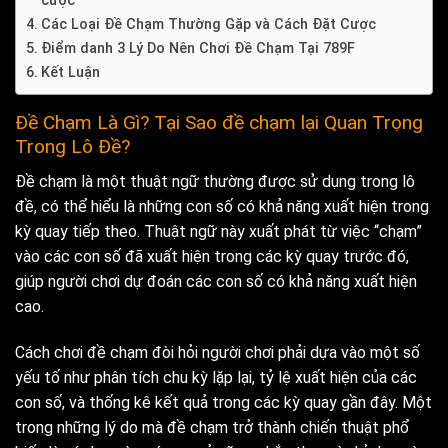
cược
Các Loại Đề Chạm Thường Gặp và Cách Đặt Cược
Điểm danh 3 Lý Do Nên Chơi Đề Chạm Tại 789F
Kết Luận
Đề Chạm Là Gì? Tại Sao đề chạm lại Quan Trọng
Trong Lô Đề?
Đề chạm là một thuật ngữ thường được sử dụng trong lô
đề, có thể hiểu là những con số có khả năng xuất hiện trong
kỳ quay tiếp theo. Thuật ngữ này xuất phát từ việc “chạm”
vào các con số đã xuất hiện trong các kỳ quay trước đó,
giúp người chơi dự đoán các con số có khả năng xuất hiện
cao.
Cách chơi đề chạm đòi hỏi người chơi phải dựa vào một số
yếu tố như phân tích chu kỳ lặp lại, tỷ lệ xuất hiện của các
con số, và thống kê kết quả trong các kỳ quay gần đây. Một
trong những lý do mà đề chạm trở thành chiến thuật phổ