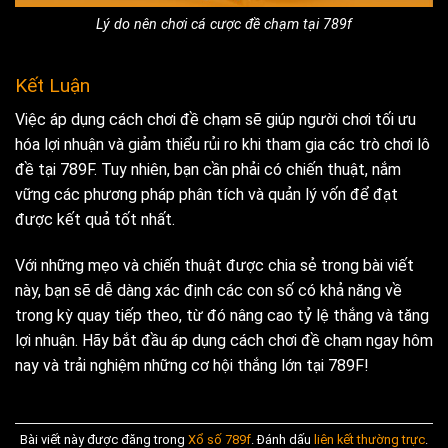
Lý do nên chơi cá cược đề chạm tại 789f
Kết Luận
Việc áp dụng cách chơi đề chạm sẽ giúp người chơi tối ưu
hóa lợi nhuận và giảm thiểu rủi ro khi tham gia các trò chơi lô
đề tại 789F. Tuy nhiên, bạn cần phải có chiến thuật, nắm
vững các phương pháp phân tích và quản lý vốn để đạt
được kết quả tốt nhất.
Với những mẹo và chiến thuật được chia sẻ trong bài viết
này, bạn sẽ dễ dàng xác định các con số có khả năng về
trong kỳ quay tiếp theo, từ đó nâng cao tỷ lệ thắng và tăng
lợi nhuận. Hãy bắt đầu áp dụng cách chơi đề chạm ngay hôm
nay và trải nghiệm những cơ hội thắng lớn tại 789F!
Bài viết này được đăng trong
Xổ số 789f
. Đánh dấu
liên kết thường trực
.