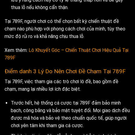
thua lỗ nếu không cẩn thận.
Tại 789F, người chơi có thể chọn bất kỳ chiến thuật đề
chạm nào phù hợp với phong cách chơi của mình, tùy theo
mức độ rủi ro và khả năng chịu thua lỗ.
Xem thêm:
Lô Khuyết Góc – Chiến Thuật Chơi Hiệu Quả Tại
789F
Điểm danh 3 Lý Do Nên Chơi Đề Chạm Tại 789F
Tại 789F, việc tham gia các trò chơi lô đề, bao gồm đề
chạm, mang lại nhiều lợi ích đặc biệt.
Trước hết, hệ thống cá cược tại 789F đảm bảo minh
bạch, công bằng và bảo mật tuyệt đối. Mọi giao dịch đều
được mã hóa và bảo vệ theo chuẩn quốc tế, giúp người
chơi yên tâm khi tham gia cá cược.