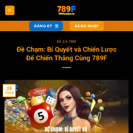
Bỏ
qua
nội
dung
ĐĂNG KÝ
ĐĂNG NHẬP
XỔ SỐ 789F
Đề Chạm: Bí Quyết và Chiến Lược
Để Chiến Thắng Cùng 789F
28
Th10