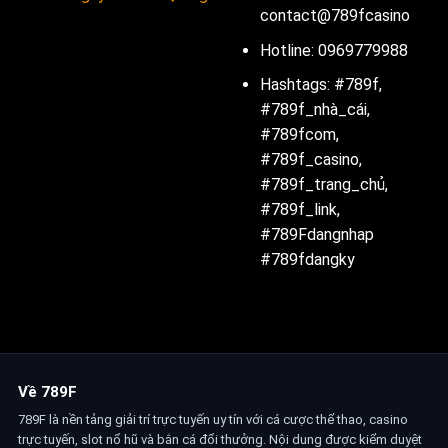
contact@789fcasino
Hotline: 0969779988
Hashtags: #789f,
#789f_nhà_cái,
#789fcom,
#789f_casino,
#789f_trang_chủ,
#789f_link,
#789Fdangnhap
#789fdangky
Về 789F
789F là nền tảng giải trí trực tuyến uy tín với cá cược thể thao, casino
trực tuyến, slot nổ hũ và bắn cá đổi thưởng. Nội dung được kiểm duyệt