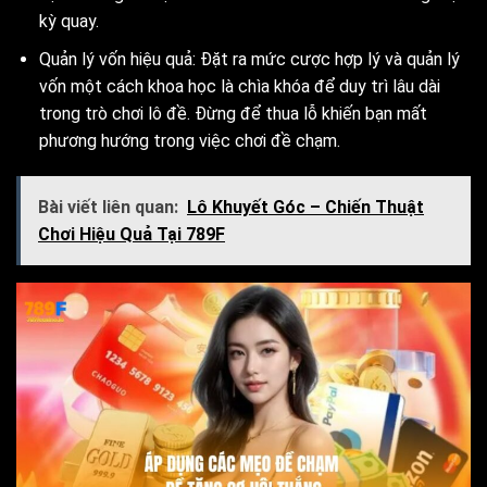
kỳ quay.
Quản lý vốn hiệu quả: Đặt ra mức cược hợp lý và quản lý
vốn một cách khoa học là chìa khóa để duy trì lâu dài
trong trò chơi lô đề. Đừng để thua lỗ khiến bạn mất
phương hướng trong việc chơi đề chạm.
Bài viết liên quan:
Lô Khuyết Góc – Chiến Thuật
Chơi Hiệu Quả Tại 789F