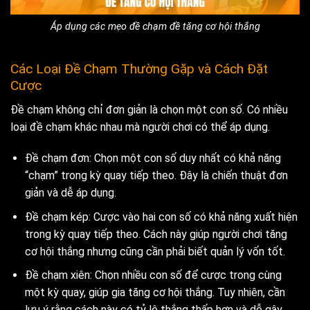
Áp dụng các mẹo đề chạm đề tăng cơ hội thắng
Các Loại Đề Chạm Thường Gặp và Cách Đặt
Cược
Đề chạm không chỉ đơn giản là chọn một con số. Có nhiều
loại đề chạm khác nhau mà người chơi có thể áp dụng.
Đề chạm đơn: Chọn một con số duy nhất có khả năng
“chạm” trong kỳ quay tiếp theo. Đây là chiến thuật đơn
giản và dễ áp dụng.
Đề chạm kép: Cược vào hai con số có khả năng xuất hiện
trong kỳ quay tiếp theo. Cách này giúp người chơi tăng
cơ hội thắng nhưng cũng cần phải biết quản lý vốn tốt.
Đề chạm xiên: Chọn nhiều con số để cược trong cùng
một kỳ quay, giúp gia tăng cơ hội thắng. Tuy nhiên, cần
lưu ý rằng cách này có tỷ lệ thắng thấp hơn và dễ gây