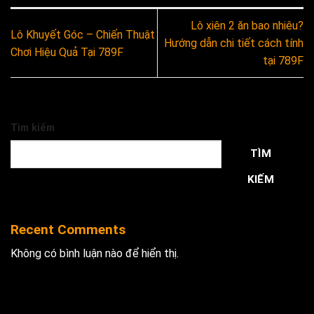
Lô xiên 2 ăn bao nhiêu?
Lô Khuyết Góc – Chiến Thuật
Hướng dẫn chi tiết cách tính
Chơi Hiệu Quả Tại 789F
tại 789F
Tìm kiếm
TÌM
KIẾM
Recent Comments
Không có bình luận nào để hiển thị.