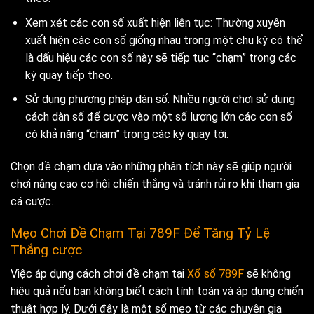
Xem xét các con số xuất hiện liên tục: Thường xuyên
xuất hiện các con số giống nhau trong một chu kỳ có thể
là dấu hiệu các con số này sẽ tiếp tục “chạm” trong các
kỳ quay tiếp theo.
Sử dụng phương pháp dàn số: Nhiều người chơi sử dụng
cách dàn số để cược vào một số lượng lớn các con số
có khả năng “chạm” trong các kỳ quay tới.
Chọn đề chạm dựa vào những phân tích này sẽ giúp người
chơi nâng cao cơ hội chiến thắng và tránh rủi ro khi tham gia
cá cược.
Mẹo Chơi Đề Chạm Tại 789F Để Tăng Tỷ Lệ
Thắng cược
Việc áp dụng cách chơi đề chạm tại
Xổ số 789F
sẽ không
hiệu quả nếu bạn không biết cách tính toán và áp dụng chiến
thuật hợp lý. Dưới đây là một số mẹo từ các chuyên gia