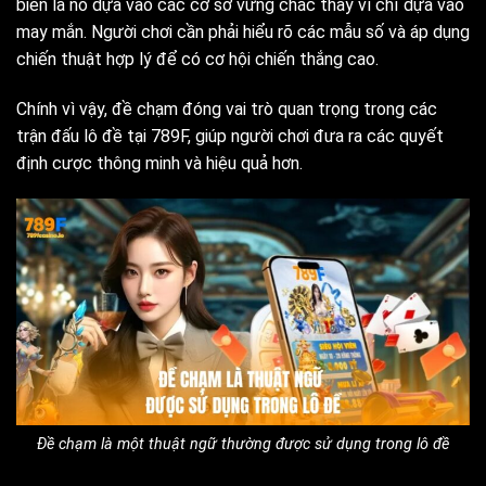
biến là nó dựa vào các cơ sở vững chắc thay vì chỉ dựa vào
may mắn. Người chơi cần phải hiểu rõ các mẫu số và áp dụng
chiến thuật hợp lý để có cơ hội chiến thắng cao.
Chính vì vậy, đề chạm đóng vai trò quan trọng trong các
trận đấu lô đề tại 789F, giúp người chơi đưa ra các quyết
định cược thông minh và hiệu quả hơn.
Đề chạm là một thuật ngữ thường được sử dụng trong lô đề