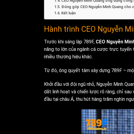
CEO Nguyễn Minh Quang ứng dụng công 
Đóng góp CEO Nguyễn Minh Quang cho c
Kết luận
Hành trình CEO Nguyễn Mi
Trước khi sáng lập 789F,
CEO Nguyễn Min
năng to lớn của ngành cá cược trực tuyến t
nhiều thương hiệu khác.
Từ đó, ông quyết tâm xây dựng 789F – một 
Khởi đầu với đội ngũ nhỏ, Nguyễn Minh Quan
dắt linh hoạt và chiến lược rõ ràng, chỉ s
đầu tại châu Á, thu hút hàng trăm nghìn ngư