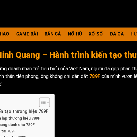
THAO
GAME BÀI
BẮN CÁ
NỔ HŨ
XỔ SỐ
ĐÁ GÀ
HƯ
nh Quang – Hành trình kiến tạo th
ng doanh nhân trẻ tiêu biểu của Việt Nam, người đã góp phần th
tinh thần tiên phong, ông không chỉ dẫn dắt
789F
của mình vươn l
ơ.
n tạo thương hiệu 789F
 lập thương hiệu 789F
uang dành cho 789F
 tại 789F