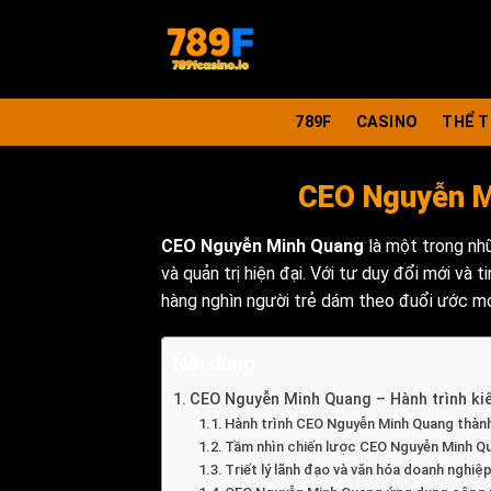
Bỏ
qua
nội
dung
789F
CASINO
THỂ 
CEO Nguyễn Mi
CEO Nguyễn Minh Quang
là một trong nhữ
và quản trị hiện đại. Với tư duy đổi mới và 
hàng nghìn người trẻ dám theo đuổi ước m
Nội dung
CEO Nguyễn Minh Quang – Hành trình kiế
Hành trình CEO Nguyễn Minh Quang thành
Tầm nhìn chiến lược CEO Nguyễn Minh Q
Triết lý lãnh đạo và văn hóa doanh nghiệp