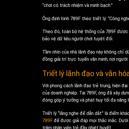
“chơi có trách nhiệm và minh bạch.”
Ông định hình 789F theo triết lý: “Công ngh
Theo đó, toàn bộ hệ thống của 789F được 
bảo vệ dữ liệu người chơi tuyệt đối.
Tầm nhìn của nhà lãnh đạo này không chỉ dừ
đồng giải trí trực tuyến văn minh, nơi ngư
Triết lý lãnh đạo và văn h
Với phong cách lãnh đạo trẻ trung, hiện đại
của doanh nghiệp.
Tại 789F, ông đã xây dựn
đóng góp ý tưởng và phát huy tối đa năng l
Triết lý “lắng nghe để dẫn dắt” là điểm khá
789F
để được giải đáp mọi thắc mắc. Dưới 
trăm nhân viên trẻ đầy nhiệt huyết.