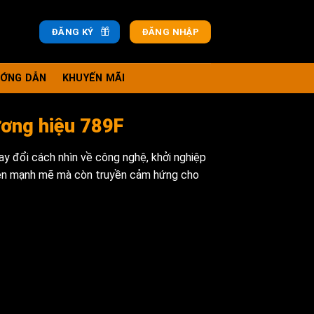
ĐĂNG KÝ
ĐĂNG NHẬP
ỚNG DẪN
KHUYẾN MÃI
ương hiệu 789F
ay đổi cách nhìn về công nghệ, khởi nghiệp
ên mạnh mẽ mà còn truyền cảm hứng cho