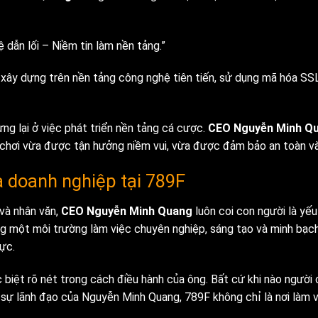
ệ dẫn lối – Niềm tin làm nền tảng.”
xây dựng trên nền tảng công nghệ tiên tiến, sử dụng mã hóa SS
ng lại ở việc phát triển nền tảng cá cược.
CEO Nguyễn Minh Q
ời chơi vừa được tận hưởng niềm vui, vừa được đảm bảo an toàn và
óa doanh nghiệp tại 789F
 và nhân văn,
CEO Nguyễn Minh Quang
luôn coi con người là yếu
g một môi trường làm việc chuyên nghiệp, sáng tạo và minh bạch
ực.
c biệt rõ nét trong cách điều hành của ông. Bất cứ khi nào người
sự lãnh đạo của Nguyễn Minh Quang, 789F không chỉ là nơi làm vi