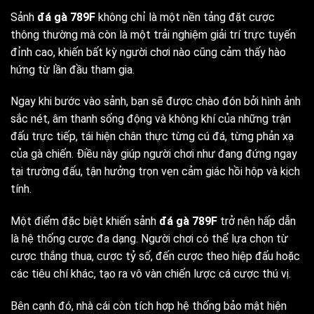
Sảnh
đá gà 789F
không chỉ là một nền tảng đặt cược
thông thường mà còn là một trải nghiệm giải trí trực tuyến
đỉnh cao, khiến bất kỳ người chơi nào cũng cảm thấy hào
hứng từ lần đầu tham gia.
Ngay khi bước vào sảnh, bạn sẽ được chào đón bởi hình ảnh
sắc nét, âm thanh sống động và không khí của những trận
đấu trực tiếp, tái hiện chân thực từng cú đá, từng phản xạ
của gà chiến. Điều này giúp người chơi như đang đứng ngay
tại trường đấu, tận hưởng trọn vẹn cảm giác hồi hộp và kịch
tính.
Một điểm đặc biệt khiến sảnh
đá gà 789F
trở nên hấp dẫn
là hệ thống cược đa dạng. Người chơi có thể lựa chọn từ
cược thắng thua, cược tỷ số, đến cược theo hiệp đấu hoặc
các tiêu chí khác, tạo ra vô vàn chiến lược cá cược thú vị.
Bên cạnh đó, nhà cái còn tích hợp hệ thống bảo mật hiện