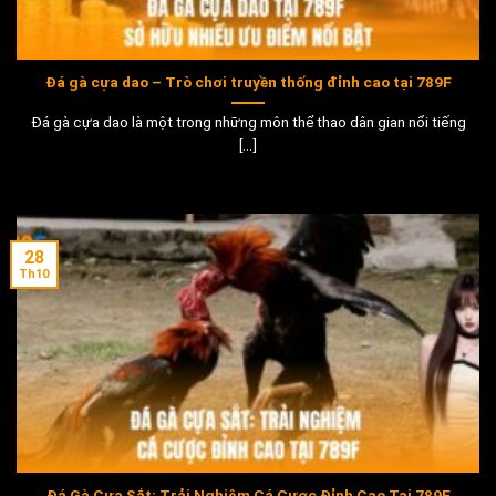
Đá gà cựa dao – Trò chơi truyền thống đỉnh cao tại 789F
Đá gà cựa dao là một trong những môn thể thao dân gian nổi tiếng
[...]
28
Th10
Đá Gà Cựa Sắt: Trải Nghiệm Cá Cược Đỉnh Cao Tại 789F