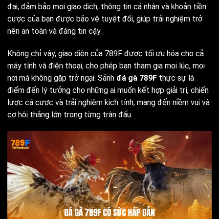
đại, đảm bảo mọi giao dịch, thông tin cá nhân và khoản tiền
cược của bạn được bảo vệ tuyệt đối, giúp trải nghiệm trở
nên an toàn và đáng tin cậy.
Không chỉ vậy, giao diện của 789F được tối ưu hóa cho cả
máy tính và điện thoại, cho phép bạn tham gia mọi lúc, mọi
nơi mà không gặp trở ngại. Sảnh
đá gà 789F
thực sự là
điểm đến lý tưởng cho những ai muốn kết hợp giải trí, chiến
lược cá cược và trải nghiệm kịch tính, mang đến niềm vui và
cơ hội thắng lớn trong từng trận đấu.