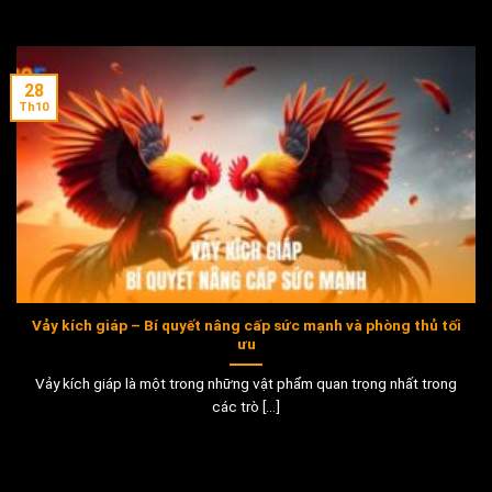
28
Th10
Vảy kích giáp – Bí quyết nâng cấp sức mạnh và phòng thủ tối
ưu
Vảy kích giáp là một trong những vật phẩm quan trọng nhất trong
các trò [...]