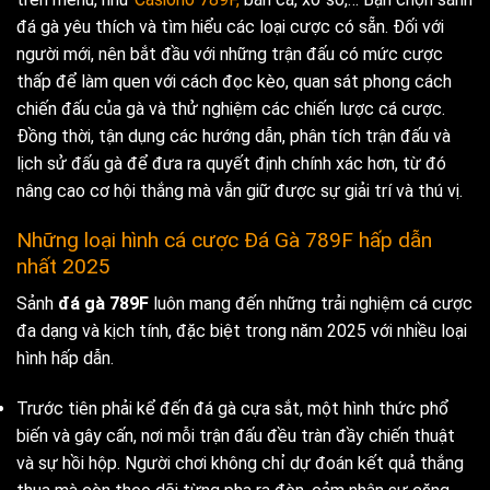
đá gà yêu thích và tìm hiểu các loại cược có sẵn. Đối với
người mới, nên bắt đầu với những trận đấu có mức cược
thấp để làm quen với cách đọc kèo, quan sát phong cách
chiến đấu của gà và thử nghiệm các chiến lược cá cược.
Đồng thời, tận dụng các hướng dẫn, phân tích trận đấu và
lịch sử đấu gà để đưa ra quyết định chính xác hơn, từ đó
nâng cao cơ hội thắng mà vẫn giữ được sự giải trí và thú vị.
Những loại hình cá cược Đá Gà 789F hấp dẫn
nhất 2025
Sảnh
đá gà 789F
luôn mang đến những trải nghiệm cá cược
đa dạng và kịch tính, đặc biệt trong năm 2025 với nhiều loại
hình hấp dẫn.
Trước tiên phải kể đến đá gà cựa sắt, một hình thức phổ
biến và gây cấn, nơi mỗi trận đấu đều tràn đầy chiến thuật
và sự hồi hộp. Người chơi không chỉ dự đoán kết quả thắng