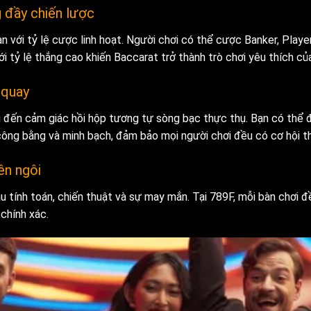
 đầy chiến lược
n với tỷ lệ cược linh hoạt. Người chơi có thể cược Banker, Playe
ới tỷ lệ thắng cao khiến Baccarat trở thành trò chơi yêu thích củ
 quay
đến cảm giác hồi hộp tương tự sòng bạc thực thụ. Bạn có thể 
công bằng và minh bạch, đảm bảo mọi người chơi đều có cơ hội t
ên ngôi
u tính toán, chiến thuật và sự may mắn. Tại 789F, mỗi bàn chơi đ
chính xác.