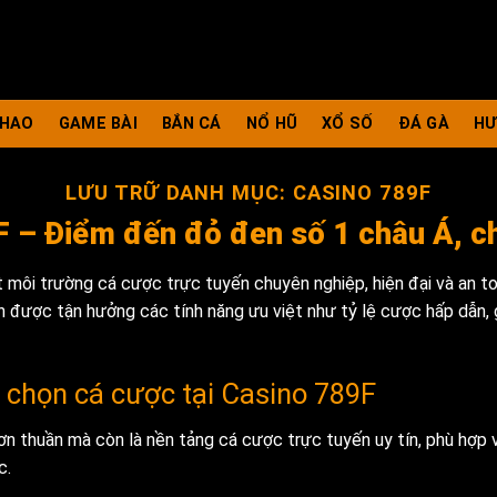
THAO
GAME BÀI
BẮN CÁ
NỔ HŨ
XỔ SỐ
ĐÁ GÀ
HƯ
LƯU TRỮ DANH MỤC:
CASINO 789F
 – Điểm đến đỏ đen số 1 châu Á, ch
môi trường cá cược trực tuyến chuyên nghiệp, hiện đại và an to
 được tận hưởng các tính năng ưu việt như tỷ lệ cược hấp dẫn, g
 chọn cá cược tại Casino 789F
 đơn thuần mà còn là nền tảng cá cược trực tuyến uy tín, phù hợp 
c.