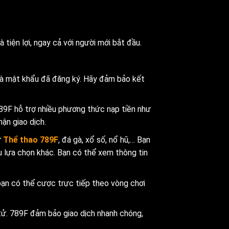
à tiện lợi, ngay cả với người mới bắt đầu.
và mật khẩu đã đăng ký. Hãy đảm bảo kết
789F hỗ trợ nhiều phương thức nạp tiền như
ận giao dịch.
ư
Thể thao 789F
, đá gà, xổ số, nổ hũ,… Bạn
u lựa chọn khác. Bạn có thể xem thông tin
 bạn có thể cược trực tiếp theo vòng chơi
n tử. 789F đảm bảo giao dịch nhanh chóng,