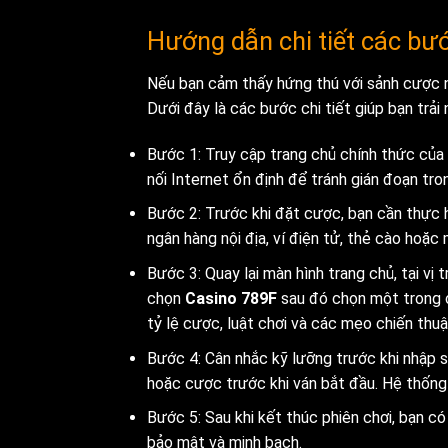
Hướng dẫn chi tiết các bư
Nếu bạn cảm thấy hứng thú với sảnh cược 
Dưới đây là các bước chi tiết giúp bạn trả
Bước 1: Truy cập trang chủ chính thức của
nối Internet ổn định để tránh gián đoạn tron
Bước 2: Trước khi đặt cược, bạn cần thực h
ngân hàng nội địa, ví điện tử, thẻ cào hoặc
Bước 3: Quay lại màn hình trang chủ, tại v
chọn
Casino 789F
sau đó chọn một trong cá
tỷ lệ cược, luật chơi và các mẹo chiến thuậ
Bước 4: Cân nhắc kỹ lưỡng trước khi nhập s
hoặc cược trước khi ván bắt đầu. Hệ thống s
Bước 5: Sau khi kết thúc phiên chơi, bạn có
bảo mật và minh bạch.