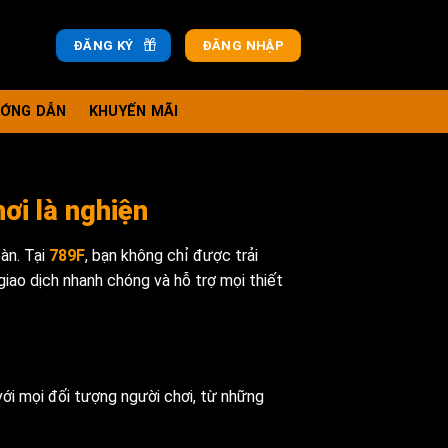
ĐĂNG KÝ
ĐĂNG NHẬP
ỚNG DẪN
KHUYẾN MÃI
ơi là nghiện
àn. Tại
789F
, bạn không chỉ được trải
iao dịch nhanh chóng và hỗ trợ mọi thiết
với mọi đối tượng người chơi, từ những