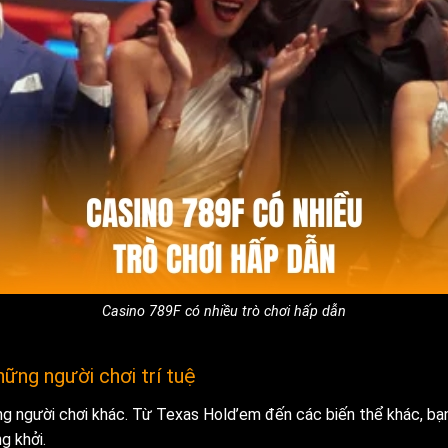
Casino 789F có nhiều trò chơi hấp dẫn
ững người chơi trí tuệ
ững người chơi khác. Từ Texas Hold’em đến các biến thể khác, bạn
g khởi.