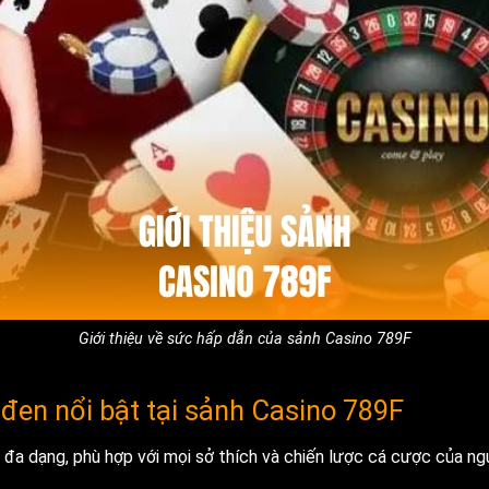
Giới thiệu về sức hấp dẫn của sảnh Casino 789F
đen nổi bật tại sảnh Casino 789F
đa dạng, phù hợp với mọi sở thích và chiến lược cá cược của ngư