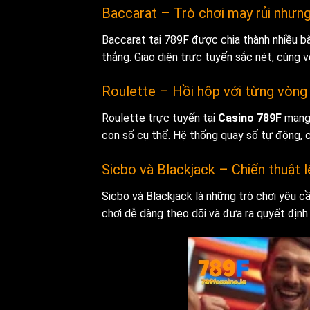
Baccarat – Trò chơi may rủi nhưng
Baccarat tại 789F được chia thành nhiều bà
thắng. Giao diện trực tuyến sắc nét, cùng v
Roulette – Hồi hộp với từng vòng
Roulette trực tuyến tại
Casino 789F
mang 
con số cụ thể. Hệ thống quay số tự động, 
Sicbo và Blackjack – Chiến thuật l
Sicbo và Blackjack là những trò chơi yêu cầ
chơi dễ dàng theo dõi và đưa ra quyết định 