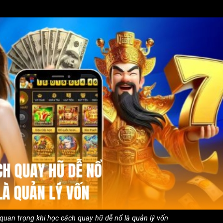
quan trọng khi học cách quay hũ dễ nổ là quản lý vốn