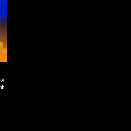
.
ọi
anh