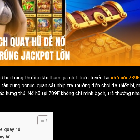
ơ hội trúng thưởng khi tham gia slot trực tuyến tại
nhà cái 789F
 tận dụng bonus, quan sát nhịp trả thưởng đến chơi đa thiết bị, m
giác hứng thú. Nổ hũ tại 789F không chỉ minh bạch, trả thưởng nh
để quay hũ
ay hũ