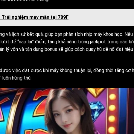
– Trải nghiệm may mắn tại 789F
ởng và lịch sử kết quả, giúp bạn phân tích nhịp máy khoa học. Nếu
lượt để “nạp lại” điểm, tăng khả năng trúng jackpot trong các lư
uản lý vốn và tận dụng bonus sẽ giúp cách quay hũ dễ nổ đạt hiệu
 được việc đặt cược khi máy không thuận lợi, đồng thời tăng cơ h
F luôn hứng thú.