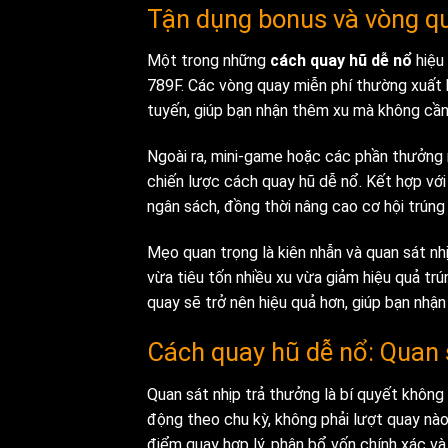
Tận dụng bonus và vòng qu
Một trong những
cách quay hũ dễ nổ
hiệu 
789F. Các vòng quay miễn phí thường xuất 
tuyến, giúp bạn nhận thêm xu mà không cần 
Ngoài ra, mini-game hoặc các phần thưởng n
chiến lược cách quay hũ dễ nổ. Kết hợp với
ngân sách, đồng thời nâng cao cơ hội trúng 
Mẹo quan trọng là kiên nhẫn và quan sát nh
vừa tiêu tốn nhiều xu vừa giảm hiệu quả tr
quay sẽ trở nên hiệu quả hơn, giúp bạn nhận t
Cách quay hũ dễ nổ: Quan 
Quan sát nhịp trả thưởng là bí quyết không
động theo chu kỳ, không phải lượt quay nào
điểm quay hợp lý, phân bổ vốn chính xác và 