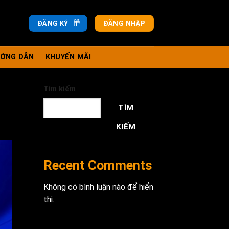
ĐĂNG KÝ
ĐĂNG NHẬP
ỚNG DẪN
KHUYẾN MÃI
Tìm kiếm
TÌM
KIẾM
Recent Comments
Không có bình luận nào để hiển
thị.