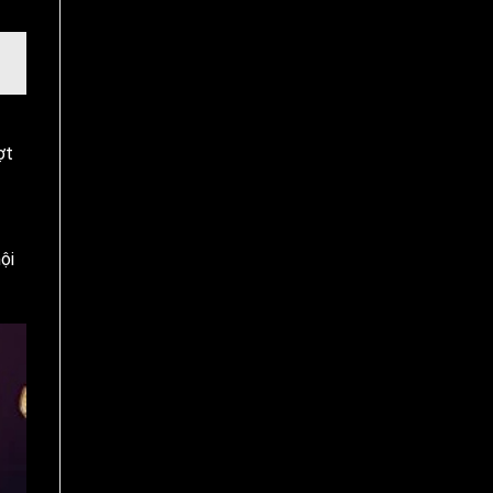
ợt
ội