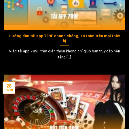
Hướng dẫn tải app 789F nhanh chóng, an toàn trên mọi thiết
bị
Việc tải app 789F trên điện thoại không chỉ giúp bạn truy cập nền
tảng [...]
28
Th10