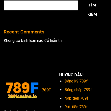
TÌM
KIẾM
Recent Comments
Không có bình luận nào để hiển thị.
HƯỚNG DẪN:
Đăng ký 789f
Đăng nhập 789f
789F
Nạp tiền 789f
Rút tiền 789f