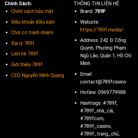
Chính Sách:
THÔNG TIN LIÊN HỆ:
Chính sách bảo mật
Brand:
789F
Điều khoản điều kiện
Website:
https://789f.media/
Chơi có tránh nhiệm
Address: 242 Đ. Cống
Đại lý 789f
Quỳnh, Phường Phạm
Liên hệ 789f
Ngũ Lão, Quận 1, Hồ Chí
Minh
Giới thiệu 789f
Email:
CEO Nguyễn Minh Quang
contact@789fcasino
Hotline: 0969779988
Hashtags: #789f,
#789f_nhà_cái,
#789fcom,
#789f_casino,
#789f_trang_chủ,