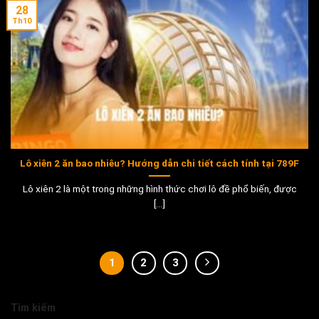
28
Th10
Lô xiên 2 ăn bao nhiêu? Hướng dẫn chi tiết cách tính tại 789F
Lô xiên 2 là một trong những hình thức chơi lô đề phổ biến, được
[...]
1
2
3
Tìm kiếm