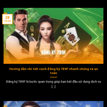
28
Th10
Hướng dẫn chi tiết cách đăng ký 789F nhanh chóng và an
toàn
Đăng ký 789F là bước quan trọng giúp bạn bắt đầu sử dụng dịch vụ
[...]